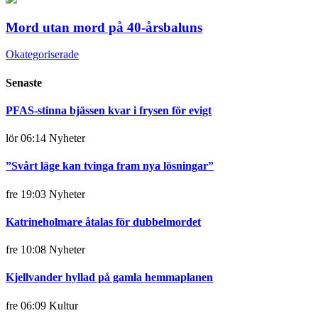
Mord utan mord på 40-årsbaluns
Okategoriserade
Senaste
PFAS-stinna bjässen kvar i frysen för evigt
lör 06:14
Nyheter
”Svårt läge kan tvinga fram nya lösningar”
fre 19:03
Nyheter
Katrineholmare åtalas för dubbelmordet
fre 10:08
Nyheter
Kjellvander hyllad på gamla hemmaplanen
fre 06:09
Kultur