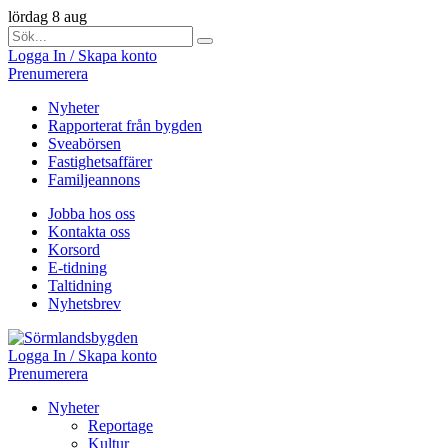
lördag 8 aug
Logga In / Skapa konto
Prenumerera
Nyheter
Rapporterat från bygden
Sveabörsen
Fastighetsaffärer
Familjeannons
Jobba hos oss
Kontakta oss
Korsord
E-tidning
Taltidning
Nyhetsbrev
Logga In / Skapa konto
Prenumerera
Nyheter
Reportage
Kultur