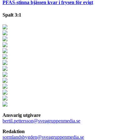
PFAS-stinna bjässen kvar i frysen för evigt
Spalt 3:1
Ansvarig utgivare
bertil.pettersson@sveagruppenmedia.se
Redaktion
sormlandsbygden@sveagruppenmedia.se