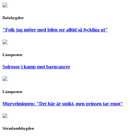
Dalabygden
"Folk jag möter med bilen ser alltid så lyckliga ut"
Länsposten
Solrosor i kamp mot barncancer
Länsposten
Murvelminnen: "Det här är unikt, men prinsen tar emot"
Sörmlandsbygden