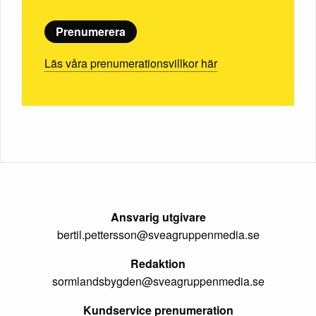
Prenumerera
Läs våra prenumerationsvillkor här
Ansvarig utgivare
bertil.pettersson@sveagruppenmedia.se
Redaktion
sormlandsbygden@sveagruppenmedia.se
Kundservice prenumeration