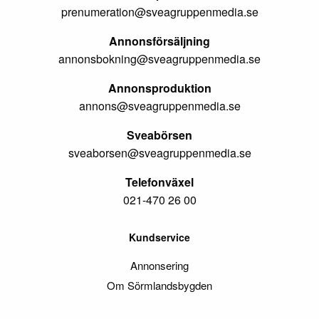
prenumeration@sveagruppenmedia.se
Annonsförsäljning
annonsbokning@sveagruppenmedia.se
Annonsproduktion
annons@sveagruppenmedia.se
Sveabörsen
sveaborsen@sveagruppenmedia.se
Telefonväxel
021-470 26 00
Kundservice
Annonsering
Om Sörmlandsbygden