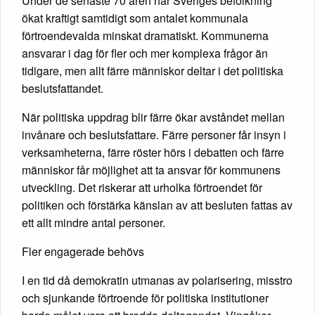
Under de senaste 70 åren har Sveriges befolkning
ökat kraftigt samtidigt som antalet kommunala
förtroendevalda minskat dramatiskt. Kommunerna
ansvarar i dag för fler och mer komplexa frågor än
tidigare, men allt färre människor deltar i det politiska
beslutsfattandet.
När politiska uppdrag blir färre ökar avståndet mellan
invånare och beslutsfattare. Färre personer får insyn i
verksamheterna, färre röster hörs i debatten och färre
människor får möjlighet att ta ansvar för kommunens
utveckling. Det riskerar att urholka förtroendet för
politiken och förstärka känslan av att besluten fattas av
ett allt mindre antal personer.
Fler engagerade behövs
I en tid då demokratin utmanas av polarisering, misstro
och sjunkande förtroende för politiska institutioner