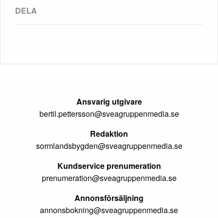
Ansvarig utgivare
bertil.pettersson@sveagruppenmedia.se
Redaktion
sormlandsbygden@sveagruppenmedia.se
Kundservice prenumeration
prenumeration@sveagruppenmedia.se
Annonsförsäljning
annonsbokning@sveagruppenmedia.se