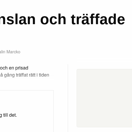
slan och träffade
lin Marcko
 och en prisad
ång träffat rätt i tiden
till det.