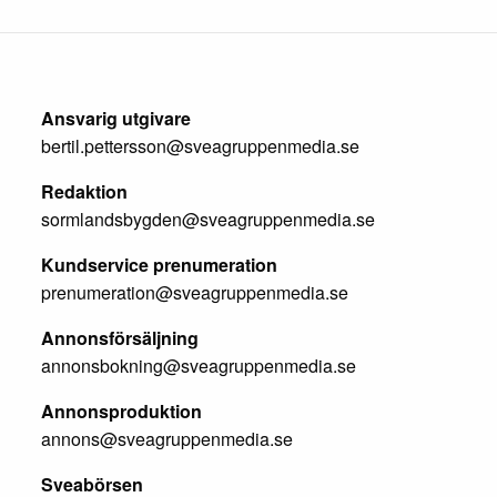
Ansvarig utgivare
bertil.pettersson@sveagruppenmedia.se
Redaktion
sormlandsbygden@sveagruppenmedia.se
Kundservice prenumeration
prenumeration@sveagruppenmedia.se
Annonsförsäljning
annonsbokning@sveagruppenmedia.se
Annonsproduktion
annons@sveagruppenmedia.se
Sveabörsen