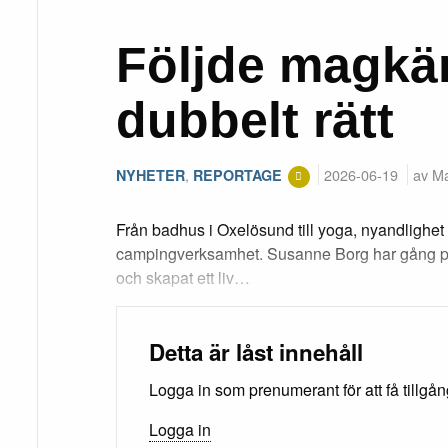
Följde magkän
dubbelt rätt
,
2026-06-19
av Ma
NYHETER
REPORTAGE
Från badhus i Oxelösund till yoga, nyandlighet
campingverksamhet. Susanne Borg har gång på g
och skapat ett liv…
Detta är låst innehåll
Logga in som prenumerant för att få tillgång 
Logga in