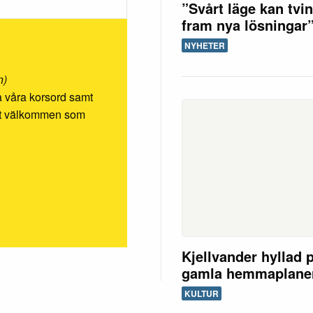
”Svårt läge kan tvi
fram nya lösningar
NYHETER
n)
ösa våra korsord samt
rmt välkommen som
Kjellvander hyllad 
gamla hemmaplane
KULTUR