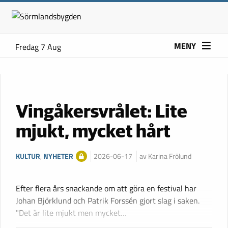
MENY
Fredag 7 Aug
Vingåkersvrålet: Lite
mjukt, mycket hårt
KULTUR
,
NYHETER
2026-06-17
av Karina Frölund
Efter flera års snackande om att göra en festival har
Johan Björklund och Patrik Forssén gjort slag i saken.
"Det är lite mjukt men mycket…