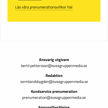
Läs våra prenumerationsvillkor här
Ansvarig utgivare
bertil.pettersson@sveagruppenmedia.se
Redaktion
sormlandsbygden@sveagruppenmedia.se
Kundservice prenumeration
prenumeration@sveagruppenmedia.se
Annonsförsäljning