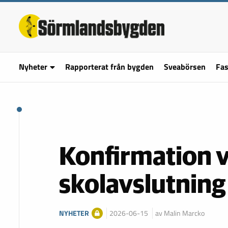
Nyheter
Rapporterat från bygden
Sveabörsen
Fas
Konfirmation v
skolavslutning 
NYHETER
2026-06-15
av Malin Marcko