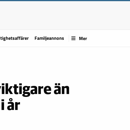
tighetsaffärer
Familjeannons
Mer
iktigare än
i år