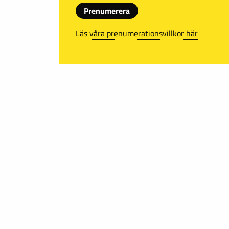
Prenumerera
Läs våra prenumerationsvillkor här