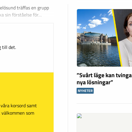
Oxelösund träffas en grupp
a sin förståelse för…
till det.
”Svårt läge kan tving
nya lösningar”
NYHETER
sa våra korsord samt
mt välkommen som