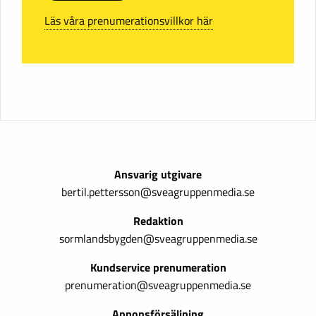
Läs våra prenumerationsvillkor här
Ansvarig utgivare
bertil.pettersson@sveagruppenmedia.se
Redaktion
sormlandsbygden@sveagruppenmedia.se
Kundservice prenumeration
prenumeration@sveagruppenmedia.se
Annonsförsäljning