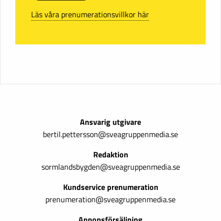
Läs våra prenumerationsvillkor här
Ansvarig utgivare
bertil.pettersson@sveagruppenmedia.se
Redaktion
sormlandsbygden@sveagruppenmedia.se
Kundservice prenumeration
prenumeration@sveagruppenmedia.se
Annonsförsäljning