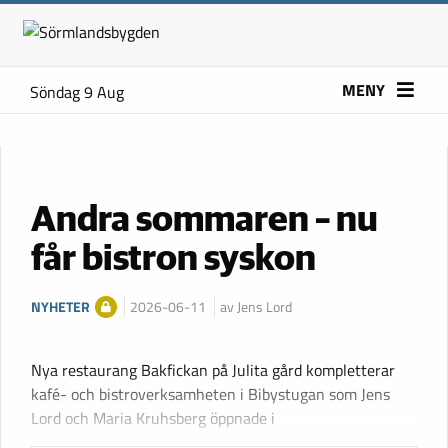
MENY
Söndag 9 Aug
Andra sommaren – nu
får bistron syskon
NYHETER
2026-06-11
av Jens Lord
Nya restaurang Bakfickan på Julita gård kompletterar
kafé- och bistroverksamheten i Bibystugan som Jens
Lord och Maria Kruhsberg öppnade i