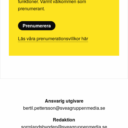
funktioner. Varmt välkommen som
prenumerant.
Prenumerera
Läs våra prenumerationsvillkor här
Ansvarig utgivare
bertil.pettersson@sveagruppenmedia.se
Redaktion
sormlandsbygden@sveagruppenmedia.se