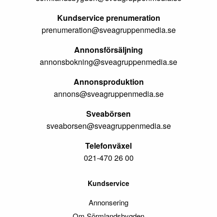
Kundservice prenumeration
prenumeration@sveagruppenmedia.se
Annonsförsäljning
annonsbokning@sveagruppenmedia.se
Annonsproduktion
annons@sveagruppenmedia.se
Sveabörsen
sveaborsen@sveagruppenmedia.se
Telefonväxel
021-470 26 00
Kundservice
Annonsering
Om Sörmlandsbygden