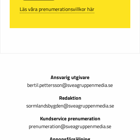
Läs våra prenumerationsvillkor här
Ansvarig utgivare
bertil.pettersson@sveagruppenmedia.se
Redaktion
sormlandsbygden@sveagruppenmedia.se
Kundservice prenumeration
prenumeration@sveagruppenmedia.se
Annonsförsäljning