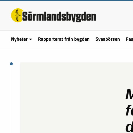
Nyheter
Rapporterat från bygden
Sveabörsen
Fas
M
f
d