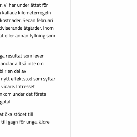
r. Vi har underlättat för
å kallade kilometerregeln
gkostnader. Sedan februari
ktiviserande åtgärder. Inom
 eller annan fyllning som
iga resultat som lever
handlar alltså inte om
lir en del av
 nytt effektstöd som syftar
 vidare. Intresset
inkom under det första
gotal.
t öka stödet till
till gagn för unga, äldre