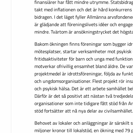
finansiärer har fått mindre utrymme. Statsbidrag
takt med inflationen och det är hård konkurre
bidragen. I det läget fyller Allmänna arvsfondenen 
är glädjande att föreningslivets idéer och engage
mindre. Tvärtom är ansökningstrycket det högsta 
Bakom ökningen finns föreningar som bygger idr
mötesplatser, startar verksamheter mot psykisk 
fritidsaktiviteter för barn och unga med funktio
motverkar ofrivillig ensamhet bland äldre. De va
projektmedel är idrottsföreningar, följda av fun
och ungdomsorganisationer. Flest projekt rör insa
och psykisk hälsa. Det är ett arbete samhället b
Därför är det så positivt att nästan två tredjedel
organisationer som inte tidigare fått stöd från 
stöd fortsätter att nå nya delar av civilsamhället.
Behovet av lokaler och anläggningar är särskilt s
miljoner kronor till lokalstöd, en ökning med 79 