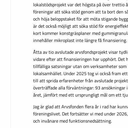
lokalstödsprojekt var det högsta på över trettio å
föreningar att söka stöd genom att ta bort den s
och höja beloppstaket för att möta stigande byg
är det också möjligt att söka stöd för energieffe
kort kommer konstgräsplaner med gummigranulat
innehåller mikroplast inte längre få finansiering.
Åtta av tio avslutade arvsfondsprojekt visar tydl
vidare efter att finansieringen har upphört. Det 
tillfälliga satsningar utan om verksamheter som b
lokalsamhället. Under 2025 tog vi också fram ett
till att sprida erfarenheter från avslutade projekt
överträffade alla förväntningar: 93 ansökningar 
året, jämfört med ett ursprungligt mål om ett tju
Jag är glad att Arvsfonden flera år i rad har kunna
föreningslivet. Det fortsätter vi med under 2026, 
och invånare med funktionsnedsättning.