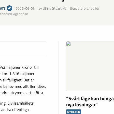
ATT
2026-06-03
av Ulrika Stuart Hamilton, ordförande för
sfondsdelegationen
42 miljoner kronor till
 stor: 1 316 miljoner
 tillfällighet. Det är
 behov med allt fler idéer,
mindre utrymme att stötta.
”Svårt läge kan tving
ing. Civilsamhällets
nya lösningar”
andra offentliga
NYHETER