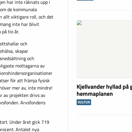
en har inte räknats upp i
ns om de kommunala
allt viktigare roll, och det
mang inte har blivit
på tio år.
ottshallar och
ohälsa, skapar
nsnedsättning och
nligaste mottagarna av
ktionshindersorganisationer
tser för att främja fysisk
Kjellvander hyllad på
ehöver mer av, inte mindre!
hemmaplanen
ar av projekten drivs av
Arvsfonden. Arvsfondens
KULTUR
tort. Under året gick 719
procent. Antalet nya