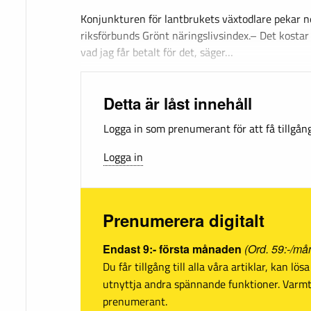
Konjunkturen för lantbrukets växtodlare pekar n
riksförbunds Grönt näringslivsindex.– Det kostar
vad jag får betalt för det, säger…
Detta är låst innehåll
Logga in som prenumerant för att få tillgång 
Logga in
Prenumerera digitalt
Endast 9:- första månaden
(Ord. 59:-/må
Du får tillgång till alla våra artiklar, kan lö
utnyttja andra spännande funktioner. Var
prenumerant.