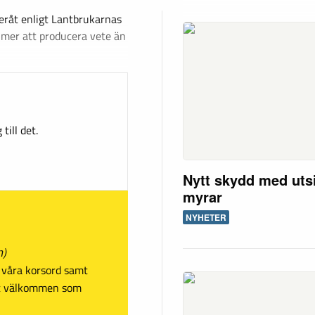
eråt enligt Lantbrukarnas
 mer att producera vete än
till det.
Nytt skydd med utsi
myrar
NYHETER
n)
sa våra korsord samt
mt välkommen som