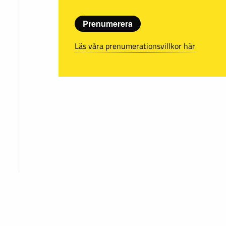
Prenumerera
Läs våra prenumerationsvillkor här