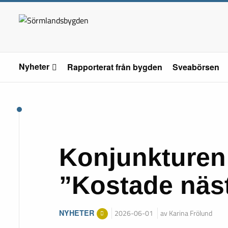
Nyheter
Rapporterat från bygden
Sveabörsen
Konjunkturen 
”Kostade näs
NYHETER
2026-06-01
av Karina Frölund