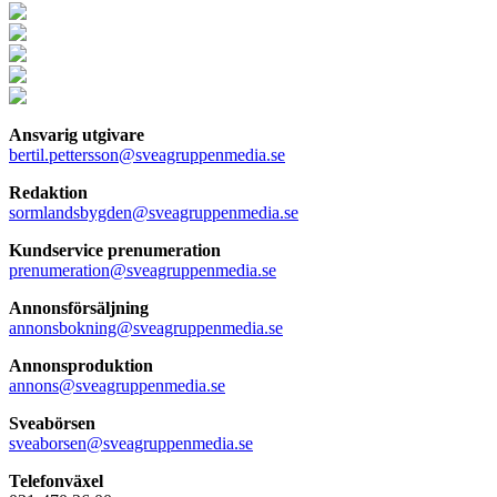
Ansvarig utgivare
bertil.pettersson@sveagruppenmedia.se
Redaktion
sormlandsbygden@sveagruppenmedia.se
Kundservice prenumeration
prenumeration@sveagruppenmedia.se
Annonsförsäljning
annonsbokning@sveagruppenmedia.se
Annonsproduktion
annons@sveagruppenmedia.se
Sveabörsen
sveaborsen@sveagruppenmedia.se
Telefonväxel