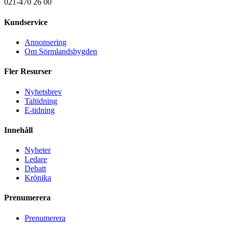
021-470 26 00
Kundservice
Annonsering
Om Sörmlandsbygden
Fler Resurser
Nyhetsbrev
Taltidning
E-tidning
Innehåll
Nyheter
Ledare
Debatt
Krönika
Prenumerera
Prenumerera