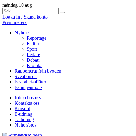
måndag 10 aug
Logga In / Skapa konto
Prenumerera
Nyheter
Reportage
Kultur
Sport
Ledare
Debatt
Krönika
Rapporterat från bygden
Sveabörsen
Fastighetsaffärer
Familjeannons
Jobba hos oss
Kontakta oss
Korsord
E-tidning
Taltidning
Nyhetsbrev