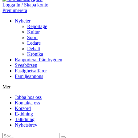
Logga In / Skapa konto
Prenumerera
Nyheter
Reportage
Kultur
Sport
Ledare
Debatt
Krönika
Rapporterat från bygden
Sveabörsen
Fastighetsaffärer
Familjeannons
Mer
Jobba hos oss
Kontakta oss
Korsord
E-tidning
Taltidning
Nyhetsbrev