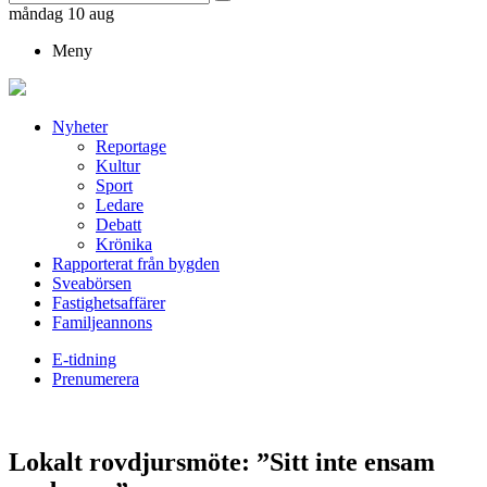
måndag 10 aug
Meny
Nyheter
Reportage
Kultur
Sport
Ledare
Debatt
Krönika
Rapporterat från bygden
Sveabörsen
Fastighetsaffärer
Familjeannons
E-tidning
Prenumerera
Lokalt rovdjursmöte: ”Sitt inte ensam