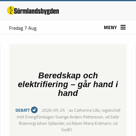
MENY
Fredag 7 Aug
Beredskap och
elektrifiering – går hand i
hand
DEBATT
2026-05-25
av Catherine Lillo, regionchef
mitt Energiföretagen Sverige Anders Pettersson, vd Solör
Bioenergi Johan Sjölander, vd Adven Maria Erdmann, vd
GodEl