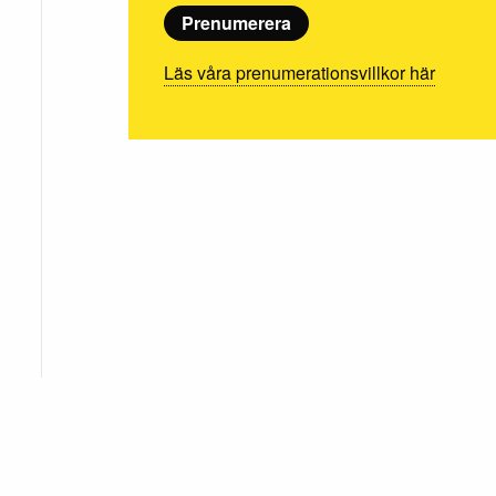
Prenumerera
Läs våra prenumerationsvillkor här