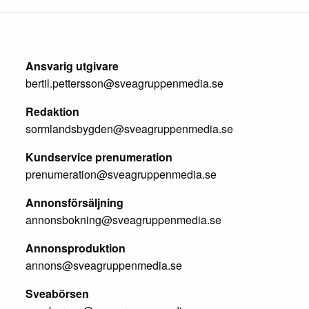
Ansvarig utgivare
bertil.pettersson@sveagruppenmedia.se
Redaktion
sormlandsbygden@sveagruppenmedia.se
Kundservice prenumeration
prenumeration@sveagruppenmedia.se
Annonsförsäljning
annonsbokning@sveagruppenmedia.se
Annonsproduktion
annons@sveagruppenmedia.se
Sveabörsen