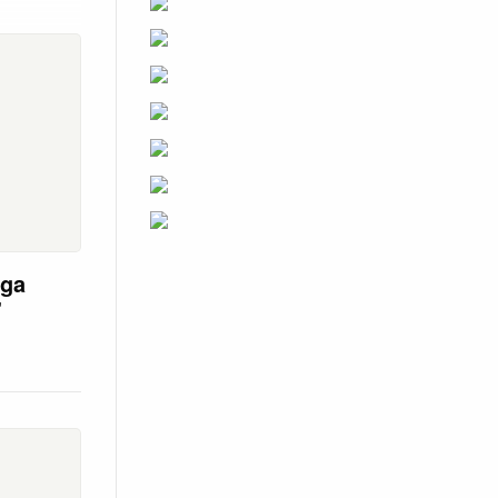
nga
”