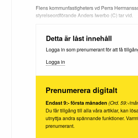
Flens kommunfastigheters vd Perra Hermansso
styrelseordförande Anders Iwerbo (C) tar vid.
Detta är låst innehåll
Logga in som prenumerant för att få tillgång 
Logga in
Prenumerera digitalt
Endast 9:- första månaden
(Ord. 59:-/må
Du får tillgång till alla våra artiklar, kan l
utnyttja andra spännande funktioner. Va
prenumerant.