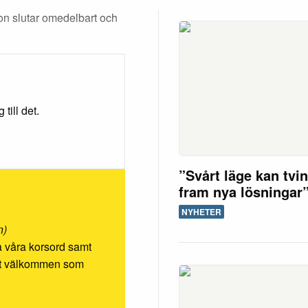
n slutar omedelbart och
till det.
”Svårt läge kan tvi
fram nya lösningar
NYHETER
n)
ösa våra korsord samt
rmt välkommen som