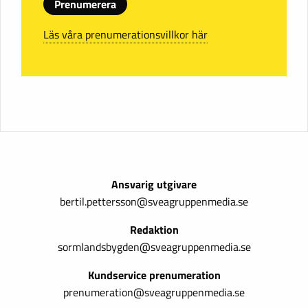
Prenumerera
Läs våra prenumerationsvillkor här
Ansvarig utgivare
bertil.pettersson@sveagruppenmedia.se
Redaktion
sormlandsbygden@sveagruppenmedia.se
Kundservice prenumeration
prenumeration@sveagruppenmedia.se