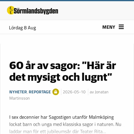
MENY
Lördag 8 Aug
60 år av sagor: ”Här är
det mysigt och lugnt”
NYHETER
,
REPORTAGE
2026-05-10
av Jonatan
Martinsson
I sex decennier har Sagostigen utanför Malmköping
lockat barn och unga med klassiska sagor i naturen. Nu
laddar man för ett jubileumsår där Teater Rita…