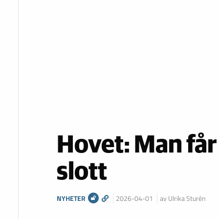
Hovet: Man få
slott
NYHETER
2026-04-01
av Ulrika Sturén