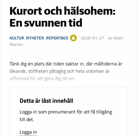
Kurort och hälsohem:
En svunnen tid
KULTUR
,
NYHETER
,
REPORTAGE
2026-01-27
av Malin
Marcko
Tänk dig en plats där tiden saktar in, där måltiderna är
läkande, stillheten påtaglig och hela vistelsen är
utformad för att göra dig till en…
Detta är låst innehåll
Logga in som prenumerant för att få tillgång
till det.
Logga in