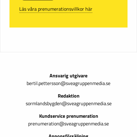
Läs våra prenumerationsvillkor här
Ansvarig utgivare
bertil.pettersson@sveagruppenmedia.se
Redaktion
sormlandsbygden@sveagruppenmedia.se
Kundservice prenumeration
prenumeration@sveagruppenmedia.se
Annonsförsäljning