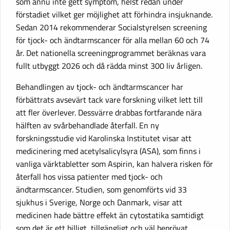
som ännu inte gett symptom, helst redan under
förstadiet vilket ger möjlighet att förhindra insjuknande.
Sedan 2014 rekommenderar Socialstyrelsen screening
för tjock- och ändtarmscancer för alla mellan 60 och 74
år. Det nationella screeningprogrammet beräknas vara
fullt utbyggt 2026 och då rädda minst 300 liv årligen.
Behandlingen av tjock- och ändtarmscancer har
förbättrats avsevärt tack vare forskning vilket lett till
att fler överlever. Dessvärre drabbas fortfarande nära
hälften av svårbehandlade återfall. En ny
forskningsstudie vid Karolinska Institutet visar att
medicinering med acetylsalicylsyra (ASA), som finns i
vanliga värktabletter som Aspirin, kan halvera risken för
återfall hos vissa patienter med tjock- och
ändtarmscancer. Studien, som genomförts vid 33
sjukhus i Sverige, Norge och Danmark, visar att
medicinen hade bättre effekt än cytostatika samtidigt
som det är ett billigt, tillgängligt och väl beprövat