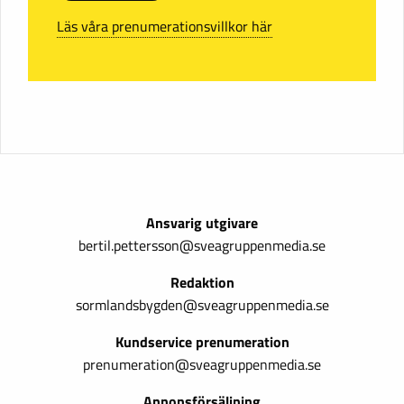
Läs våra prenumerationsvillkor här
Ansvarig utgivare
bertil.pettersson@sveagruppenmedia.se
Redaktion
sormlandsbygden@sveagruppenmedia.se
Kundservice prenumeration
prenumeration@sveagruppenmedia.se
Annonsförsäljning