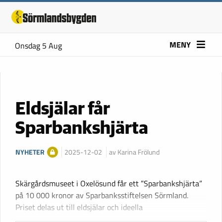
MENY
Onsdag 5 Aug
Eldsjälar får
Sparbankshjärta
NYHETER
2025-12-02
av Karina Frölund
Skärgårdsmuseet i Oxelösund får ett ”Sparbankshjärta”
på 10 000 kronor av Sparbanksstiftelsen Sörmland.
Priset delas ut till eldsjälar och ideella