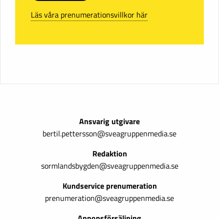
Läs våra prenumerationsvillkor här
Ansvarig utgivare
bertil.pettersson@sveagruppenmedia.se
Redaktion
sormlandsbygden@sveagruppenmedia.se
Kundservice prenumeration
prenumeration@sveagruppenmedia.se
Annonsförsäljning