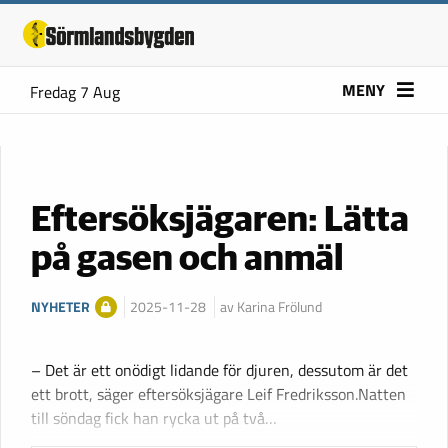
MENY
Fredag 7 Aug
Eftersöksjägaren: Lätta
på gasen och anmäl
NYHETER
2025-11-28
av Karina Frölund
– Det är ett onödigt lidande för djuren, dessutom är det
ett brott, säger eftersöksjägare Leif Fredriksson.Natten
till söndag fick han rycka ut på två…