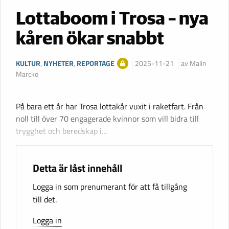
Lottaboom i Trosa – nya
kåren ökar snabbt
KULTUR
,
NYHETER
,
REPORTAGE
2025-11-21
av Malin
Marcko
På bara ett år har Trosa lottakår vuxit i raketfart. Från
noll till över 70 engagerade kvinnor som vill bidra till
trygghet och beredskap i…
Detta är låst innehåll
Logga in som prenumerant för att få tillgång
till det.
Logga in