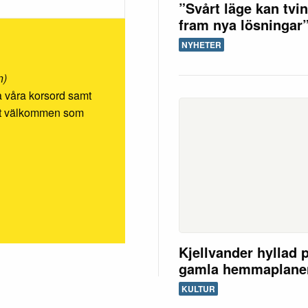
”Svårt läge kan tvi
fram nya lösningar
NYHETER
n)
ösa våra korsord samt
rmt välkommen som
Kjellvander hyllad 
gamla hemmaplane
KULTUR