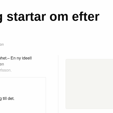
 startar om efter
son
het.– En ny ideell
ven
rlsson.
till det.