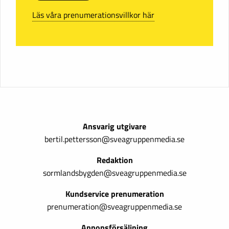
Läs våra prenumerationsvillkor här
Ansvarig utgivare
bertil.pettersson@sveagruppenmedia.se
Redaktion
sormlandsbygden@sveagruppenmedia.se
Kundservice prenumeration
prenumeration@sveagruppenmedia.se
Annonsförsäljning