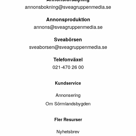
annonsbokning@sveagruppenmedia.se
Annonsproduktion
annons@sveagruppenmedia.se
Sveabörsen
sveaborsen@sveagruppenmedia.se
Telefonväxel
021-470 26 00
Kundservice
Annonsering
Om Sörmlandsbygden
Fler Resurser
Nyhetsbrev