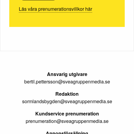
Läs våra prenumerationsvillkor här
Ansvarig utgivare
bertil.pettersson@sveagruppenmedia.se
Redaktion
sormlandsbygden@sveagruppenmedia.se
Kundservice prenumeration
prenumeration@sveagruppenmedia.se
Annonsförsäljning