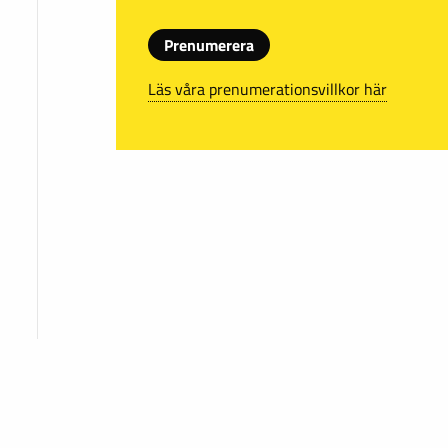
Prenumerera
Läs våra prenumerationsvillkor här