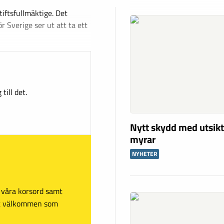
tiftsfullmäktige. Det
ör Sverige ser ut att ta ett
till det.
Nytt skydd med utsikt
myrar
NYHETER
sa våra korsord samt
mt välkommen som