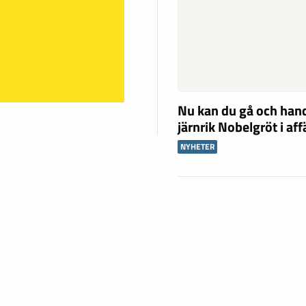
Nu kan du gå och han
järnrik Nobelgröt i af
NYHETER