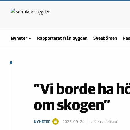
Nyheter
Rapporterat från bygden
Sveabörsen
Fas
”Vi borde ha hö
om skogen”
NYHETER
2025-09-24
av Karina Frölund