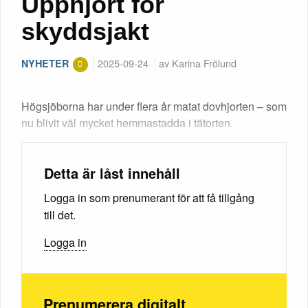
Upphjort för
skyddsjakt
2025-09-24
av Karina Frölund
NYHETER
Högsjöborna har under flera år matat dovhjorten – som
nu blivit väl mycket hemmastadda i tätorten.
Detta är låst innehåll
Logga in som prenumerant för att få tillgång
till det.
Logga in
Prenumerera digitalt