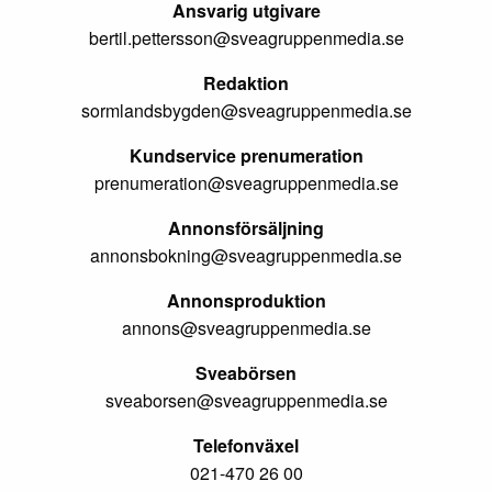
Ansvarig utgivare
bertil.pettersson@sveagruppenmedia.se
Redaktion
sormlandsbygden@sveagruppenmedia.se
Kundservice prenumeration
prenumeration@sveagruppenmedia.se
Annonsförsäljning
annonsbokning@sveagruppenmedia.se
Annonsproduktion
annons@sveagruppenmedia.se
Sveabörsen
sveaborsen@sveagruppenmedia.se
Telefonväxel
021-470 26 00