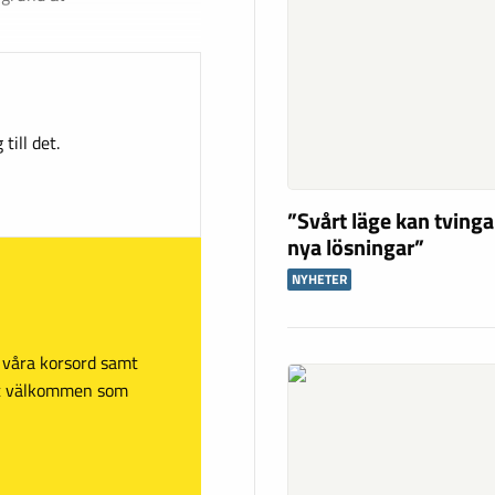
till det.
”Svårt läge kan tving
nya lösningar”
NYHETER
sa våra korsord samt
mt välkommen som