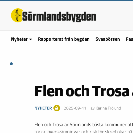
Nyheter
Rapporterat från bygden
Sveabörsen
Fas
Flen och Trosa 
NYHETER
2025-09-11
av Karina Frölund
Flen och Trosa är Sörmlands bästa kommuner att 
torka, översvämningar och risk för skred ökar på