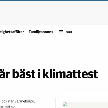
tighetsaffärer
Familjeannons
Mer
är bäst i klimattest
bo i när värmeböljor,
 grund av