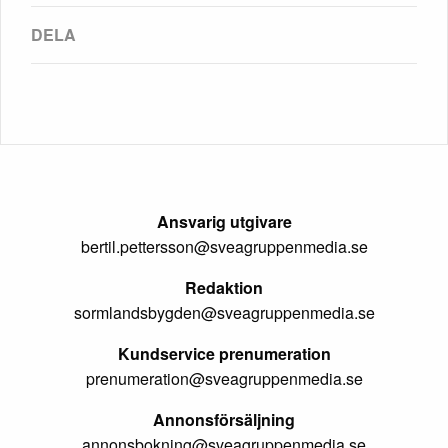
Ansvarig utgivare
bertil.pettersson@sveagruppenmedia.se
Redaktion
sormlandsbygden@sveagruppenmedia.se
Kundservice prenumeration
prenumeration@sveagruppenmedia.se
Annonsförsäljning
annonsbokning@sveagruppenmedia.se