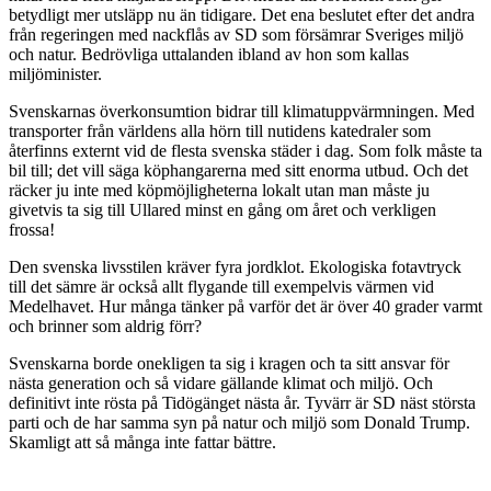
betydligt mer utsläpp nu än tidigare. Det ena beslutet efter det andra
från regeringen med nackflås av SD som försämrar Sveriges miljö
och natur. Bedrövliga uttalanden ibland av hon som kallas
miljöminister.
Svenskarnas överkonsumtion bidrar till klimatuppvärmningen. Med
transporter från världens alla hörn till nutidens katedraler som
återfinns externt vid de flesta svenska städer i dag. Som folk måste ta
bil till; det vill säga köphangarerna med sitt enorma utbud. Och det
räcker ju inte med köpmöjligheterna lokalt utan man måste ju
givetvis ta sig till Ullared minst en gång om året och verkligen
frossa!
Den svenska livsstilen kräver fyra jordklot. Ekologiska fotavtryck
till det sämre är också allt flygande till exempelvis värmen vid
Medelhavet. Hur många tänker på varför det är över 40 grader varmt
och brinner som aldrig förr?
Svenskarna borde onekligen ta sig i kragen och ta sitt ansvar för
nästa generation och så vidare gällande klimat och miljö. Och
definitivt inte rösta på Tidögänget nästa år. Tyvärr är SD näst största
parti och de har samma syn på natur och miljö som Donald Trump.
Skamligt att så många inte fattar bättre.