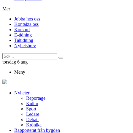
Mer
Jobba hos oss
Kontakta oss
Korsord
E-tidning
Taltidning
Nyhetsbrev
torsdag 6 aug
Meny
Nyheter
Reportage
Kultur
Sport
Ledare
Debatt
Krönika
Rapporterat från bygden