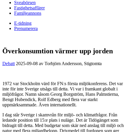
Sveabörsen
Fastighetsaffärer
Familjeannons
E-tidning
Prenumerera
Överkonsumtion värmer upp jorden
Debatt
2025-09-08
av Torbjörn Andersson, Stigtomta
1972 var Stockholm värd för FN:s första miljökonferens. Det var
inte för inte Sverige utsågs till detta. Vi var i framkant globalt i
miljöfrågor. Namn såsom Georg Borgström, Hans Palmstierna,
Bengt Hubendick, Rolf Edberg med flera var starkt
uppmärksammade. Även internationellt.
I dag står Sverige i skamvrån för miljö- och klimatfrågor. Från
ledande position till 15:e plats i nuläge. Det är Tidögänget som
bidragit till detta. Med budgetar som skär ned anslag till miljö och
natur med flera miljardbelopp. Drivmedel till fordonen som ger