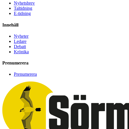
Nyhetsbrev
Taltidning
E-tidning
Innehåll
Nyheter
Ledare
Debatt
Krönika
Prenumerera
Prenumerera