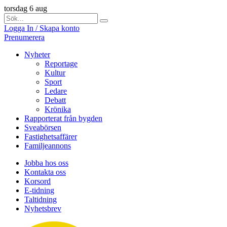
torsdag 6 aug
Logga In / Skapa konto
Prenumerera
Nyheter
Reportage
Kultur
Sport
Ledare
Debatt
Krönika
Rapporterat från bygden
Sveabörsen
Fastighetsaffärer
Familjeannons
Jobba hos oss
Kontakta oss
Korsord
E-tidning
Taltidning
Nyhetsbrev