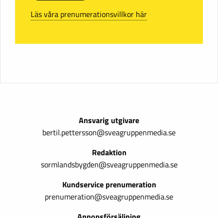
Läs våra prenumerationsvillkor här
Ansvarig utgivare
bertil.pettersson@sveagruppenmedia.se
Redaktion
sormlandsbygden@sveagruppenmedia.se
Kundservice prenumeration
prenumeration@sveagruppenmedia.se
Annonsförsäljning