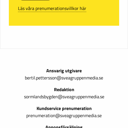
Läs våra prenumerationsvillkor här
Ansvarig utgivare
bertil.pettersson@sveagruppenmedia.se
Redaktion
sormlandsbygden@sveagruppenmedia.se
Kundservice prenumeration
prenumeration@sveagruppenmedia.se
Annonsförsäljning