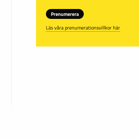
Prenumerera
Läs våra prenumerationsvillkor här