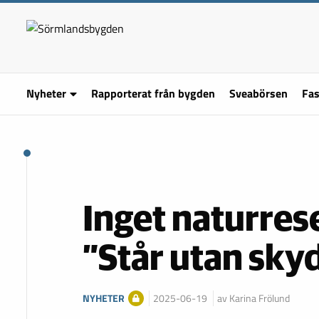
Nyheter
Rapporterat från bygden
Sveabörsen
Fas
Inget naturres
”Står utan sky
NYHETER
2025-06-19
av Karina Frölund