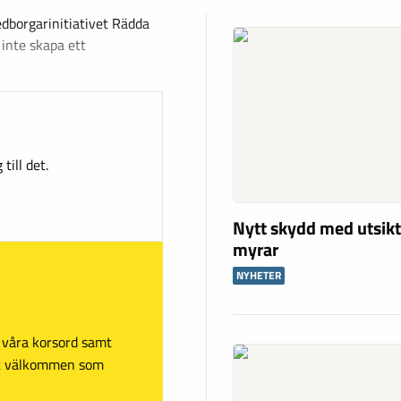
dborgarinitiativet Rädda
inte skapa ett
till det.
Nytt skydd med utsikt
myrar
NYHETER
sa våra korsord samt
mt välkommen som