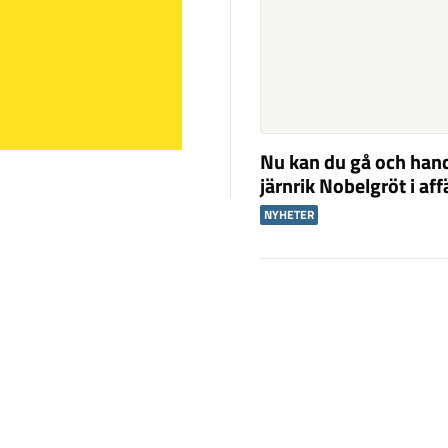
Nu kan du gå och han
järnrik Nobelgröt i af
NYHETER