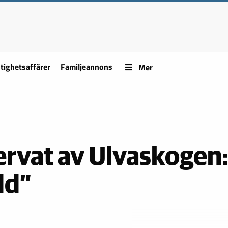
tighetsaffärer
Familjeannons
Mer
ervat av Ulvaskogen
dd”