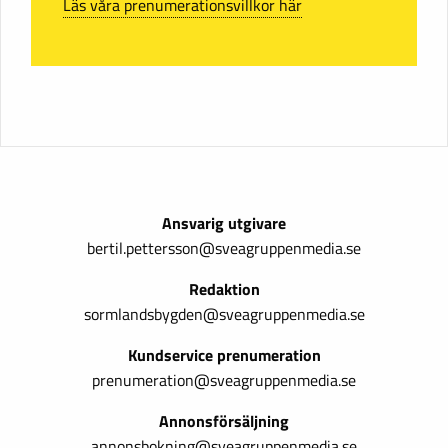
Läs våra prenumerationsvillkor här
Ansvarig utgivare
bertil.pettersson@sveagruppenmedia.se
Redaktion
sormlandsbygden@sveagruppenmedia.se
Kundservice prenumeration
prenumeration@sveagruppenmedia.se
Annonsförsäljning
annonsbokning@sveagruppenmedia.se