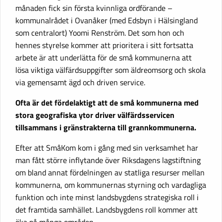
månaden fick sin första kvinnliga ordförande –
kommunalrådet i Ovanåker (med Edsbyn i Hälsingland
som centralort) Yoomi Renström. Det som hon och
hennes styrelse kommer att prioritera i sitt fortsatta
arbete är att underlätta för de små kommunerna att
lösa viktiga välfärdsuppgifter som äldreomsorg och skola
via gemensamt ägd och driven service.
Ofta är det fördelaktigt att de små kommunerna med
stora geografiska ytor driver välfärdsservicen
tillsammans i gränstrakterna till grannkommunerna.
Efter att SmåKom kom i gång med sin verksamhet har
man fått större inflytande över Riksdagens lagstiftning
om bland annat fördelningen av statliga resurser mellan
kommunerna, om kommunernas styrning och vardagliga
funktion och inte minst landsbygdens strategiska roll i
det framtida samhället. Landsbygdens roll kommer att
öka på många områden.