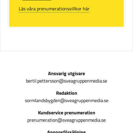
Läs våra prenumerationsvillkor här
Ansvarig utgivare
bertil.pettersson@sveagruppenmedia.se
Redaktion
sormlandsbygden@sveagruppenmedia.se
Kundservice prenumeration
prenumeration@sveagruppenmedia.se
Annonsförsäljning