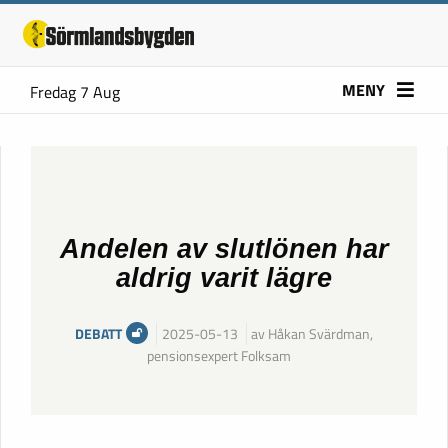
MENY
Fredag 7 Aug
Andelen av slutlönen har
aldrig varit lägre
DEBATT
2025-05-13
av Håkan Svärdman,
pensionsexpert Folksam