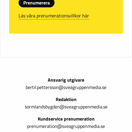
Prenumerera
Läs våra prenumerationsvillkor här
Ansvarig utgivare
bertil.pettersson@sveagruppenmedia.se
Redaktion
sormlandsbygden@sveagruppenmedia.se
Kundservice prenumeration
prenumeration@sveagruppenmedia.se