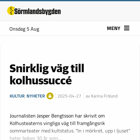
MENY
Onsdag 5 Aug
Snirklig väg till
kolhussuccé
KULTUR
,
NYHETER
2025-04-27
av Karina Frölund
Journalisten Jesper Bengtsson har skrivit om
Kolhusteaterns vingliga väg till framgångsrik
sommarteater med kultstatus. "In i mörkret, upp i ljuset"
heter boken 30 år som…