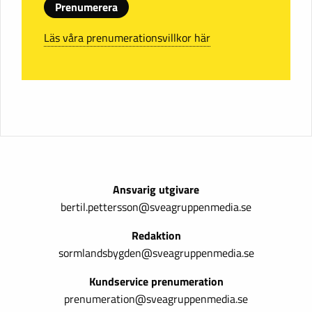
Prenumerera
Läs våra prenumerationsvillkor här
Ansvarig utgivare
bertil.pettersson@sveagruppenmedia.se
Redaktion
sormlandsbygden@sveagruppenmedia.se
Kundservice prenumeration
prenumeration@sveagruppenmedia.se