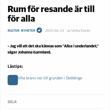
Rum för resande är till
för alla
KULTUR
,
NYHETER
2025-04-23
av Ulrika Sturén
– Jag vill att det ska kännas som "Alice i underlandet,"
säger Johanna Garmland.
Lästips:
Villa brann ner till grunden i Sköldinge