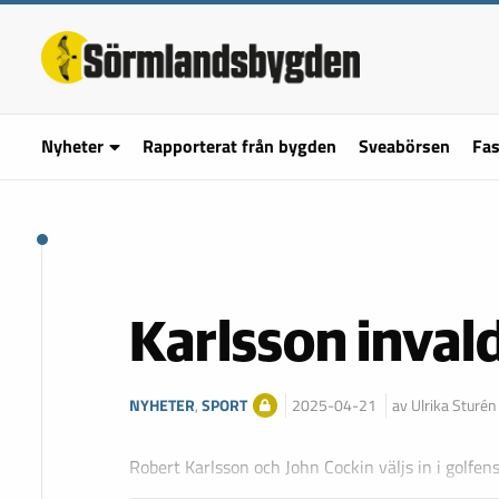
Nyheter
Rapporterat från bygden
Sveabörsen
Fas
Karlsson invald
NYHETER
,
SPORT
2025-04-21
av Ulrika Sturén
Robert Karlsson och John Cockin väljs in i golfens