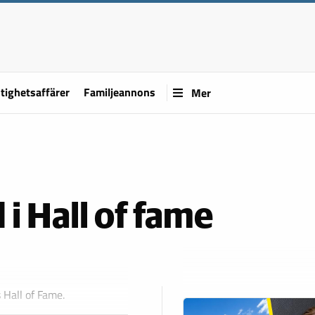
tighetsaffärer
Familjeannons
Mer
 i Hall of fame
 Hall of Fame.