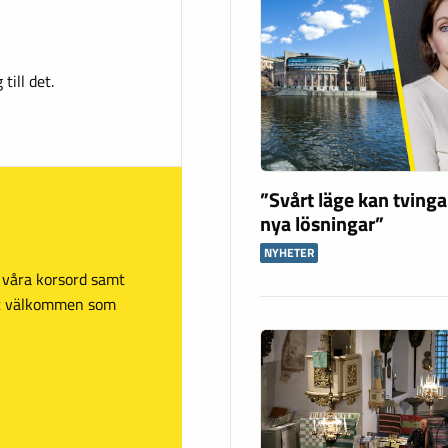
till det.
”Svårt läge kan tving
nya lösningar”
NYHETER
sa våra korsord samt
mt välkommen som