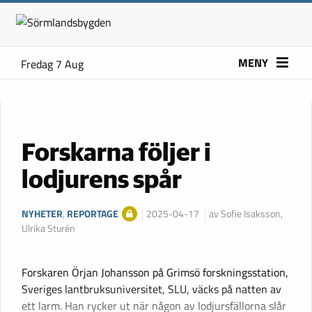
MENY
Fredag 7 Aug
Forskarna följer i
lodjurens spår
NYHETER
,
REPORTAGE
2025-04-17
av Sofie Isaksson,
Ulrika Sturén
Forskaren Örjan Johansson på Grimsö forskningsstation,
Sveriges lantbruksuniversitet, SLU, väcks på natten av
ett larm. Han rycker ut när någon av lodjursfällorna slår