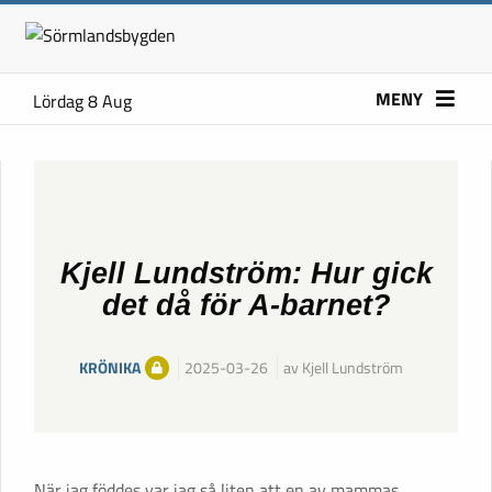
MENY
Lördag 8 Aug
Kjell Lundström: Hur gick
det då för A-barnet?
KRÖNIKA
2025-03-26
av Kjell Lundström
När jag föddes var jag så liten att en av mammas