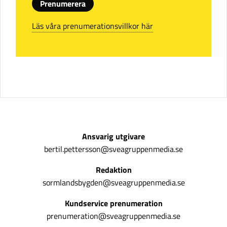
Prenumerera
Läs våra prenumerationsvillkor här
Ansvarig utgivare
bertil.pettersson@sveagruppenmedia.se
Redaktion
sormlandsbygden@sveagruppenmedia.se
Kundservice prenumeration
prenumeration@sveagruppenmedia.se