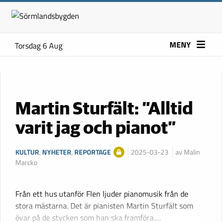
MENY
Torsdag 6 Aug
Martin Sturfält: ”Alltid
varit jag och pianot”
KULTUR
,
NYHETER
,
REPORTAGE
2025-03-23
av Malin
Marcko
Från ett hus utanför Flen ljuder pianomusik från de
stora mästarna. Det är pianisten Martin Sturfält som
övar på de stycken som han ska framföra.…