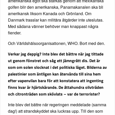
amerikanska egot ska stärkas genom att mexikanska
golfen blir den amerikanska, Panamakanalen ska bli
amerikansk liksom Kanada och Grönland. Om
Danmark trasslar kan militära åtgärder inte uteslutas.
Med sådana vänner behöver man knappast några
fiender.
Och Världshälsoorganisationen, WHO. Bort med den.
Verkar jag deppig? Inte blev det bättre när jag tittade
ut genom fönstret och såg ett jämngrått dis. Det är
som om solen slocknat i det politiska läget. Bilderna av
palestinier som äntligen kan återvända till sina hem
efter vapenvilan bara för att konstatera att ingenting
finns kvar är hjärtskärande. De åttahundra olivträden
och citronträden som skövlats – var de terrorister?
Inte blev det bättre när regeringen meddelade (samma
dag!) att strandskyddet ska luckras upp. Till den som