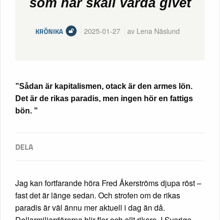
som har skall varda givet
2025-01-27
av Lena Näslund
KRÖNIKA
”Sådan är kapitalismen, otack är den armes lön.
Det är de rikas paradis, men ingen hör en fattigs
bön. ”
Jag kan fortfarande höra Fred Åkerströms djupa röst –
fast det är länge sedan. Och strofen om de rikas
paradis är väl ännu mer aktuell i dag än då.
Dollarmiljardärerna blir fler och allt rikare. I Sverige