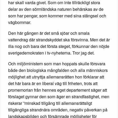
har skall varda givet. Som om inte tillräckligt stora
delar av den sörmländska naturen behärskas av de
som har pengar, som kommer med sina stängsel och
vägbommar.
Den här gången är det små sjöar och smala
vattendrag där strandskyddet ska försvinna. Men det är
illa nog och bara det första steget, förkunnar den nöjde
sverigedemokraten i tv-nyheterna. Tror jag det.
Och miljöministern som man hoppats skulle försvara
både den biologiska mångfalden och alla människors
möjlighet att utnyttja allemansrätten hon förklarar att
det här bara är en liberal väg till friheten, trots att
promemorian från hennes eget departement säger att
förslaget gynnar den som äger en strandfastighet, men
riskerar ”minskad tillgång till allemansrättsligt
tillgängliga strandnära områden, negativ påverkan på
landskapsbilden och försämrade möjligheter för