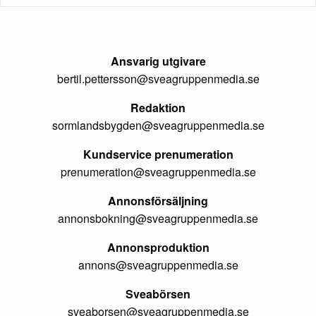
Ansvarig utgivare
bertil.pettersson@sveagruppenmedia.se
Redaktion
sormlandsbygden@sveagruppenmedia.se
Kundservice prenumeration
prenumeration@sveagruppenmedia.se
Annonsförsäljning
annonsbokning@sveagruppenmedia.se
Annonsproduktion
annons@sveagruppenmedia.se
Sveabörsen
sveaborsen@sveagruppenmedia.se