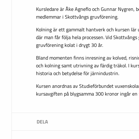
Kursledare är Åke Agneflo och Gunnar Nygren, b
medlemmar i Skottvångs gruvförening.
Kolning är ett gammalt hantverk och kursen lär u
där man får följa hela processen. Vid Skottvång
gruvförening kolat i drygt 30 år.
Bland momenten finns inresning av kolved, risni
och kolning samt utrivning av färdig träkol. I ku
historia och betydelse för järnindustrin.
Kursen anordnas av Studieförbundet vuxenskolan 
kursavgiften på blygsamma 300 kronor ingår en s