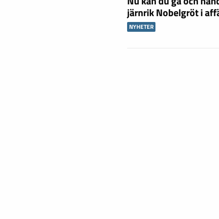
Nu kan du gå och han
järnrik Nobelgröt i af
NYHETER