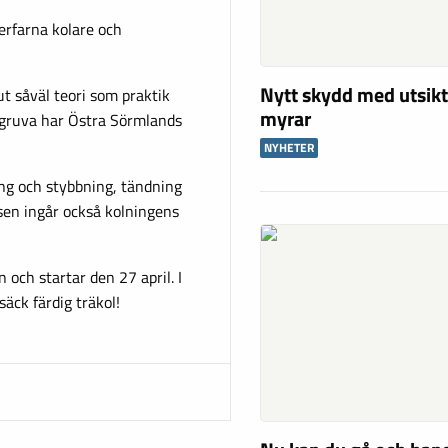
erfarna kolare och
Nytt skydd med utsikt
t såväl teori som praktik
myrar
s gruva har Östra Sörmlands
NYHETER
ng och stybbning, tändning
rsen ingår också kolningens
och startar den 27 april. I
äck färdig träkol!