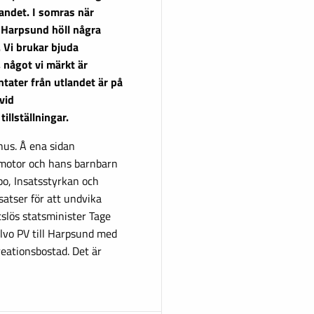
 landet. I somras när
 Harpsund höll några
. Vi brukar bjuda
 något vi märkt är
tater från utlandet är på
vid
llställningar.
hus. Å ena sidan
lmotor och hans barnbarn
po, Insatsstyrkan och
satser för att undvika
tslös statsminister Tage
olvo PV till Harpsund med
reationsbostad. Det är