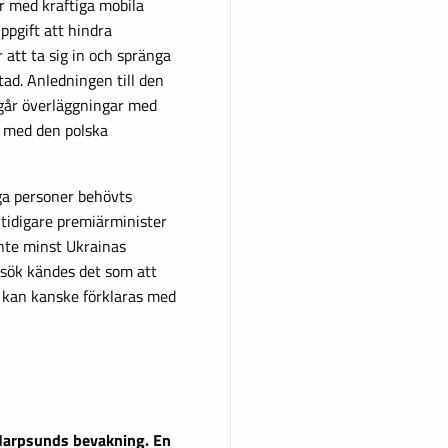
ar med kraftiga mobila
ppgift att hindra
 att ta sig in och spränga
tad. Anledningen till den
ågår överläggningar med
s med den polska
a personer behövts
 tidigare premiärminister
inte minst Ukrainas
esök kändes det som att
kan kanske förklaras med
 Harpsunds bevakning. En