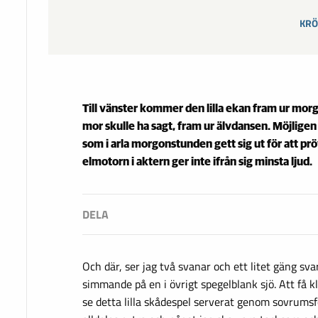
KRÖ
Till vänster kommer den lilla ekan fram ur mo
mor skulle ha sagt, fram ur älvdansen. Möjligen
som i arla morgonstunden gett sig ut för att pröv
elmotorn i aktern ger inte ifrån sig minsta ljud.
Och där, ser jag två svanar och ett litet gäng s
simmande på en i övrigt spegelblank sjö. Att få 
se detta lilla skådespel serverat genom sovrumsfö