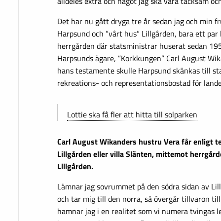
alldeles extra och något jag ska vara tacksam oc
Det har nu gått dryga tre år sedan jag och min f
Harpsund och ”vårt hus” Lillgården, bara ett par
herrgården där statsministrar huserat sedan 19
Harpsunds ägare, ”Korkkungen” Carl August Wik
hans testamente skulle Harpsund skänkas till s
rekreations- och representationsbostad för lande
Lottie ska få fler att hitta till solparken
Carl August Wikanders hustru Vera får enligt t
Lillgården eller villa Slänten, mittemot herrgård
Lillgården.
Lämnar jag sovrummet på den södra sidan av Lil
och tar mig till den norra, så övergår tillvaron til
hamnar jag i en realitet som vi numera tvingas 