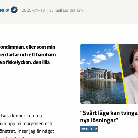
NIKA
2025-01-13
av Kjell Lundström
rgondimman, eller som min
 en farfar och ett barnbarn
a fiskelyckan, den lilla
”Svårt läge kan tving
vartvita knipor komma
nya lösningar”
kliva upp på morgonen och
NYHETER
nstret, inser jag är något