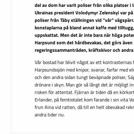
del av dom har varit poliser från olika platser i
Ukrainas president Volodymyr Zelenskyi var på
poliser från Täby ställningen vid ”vår” vägspärr
konstaplarna på bland annat kaffe med tilltugg,
uppskattat. Men det är inte bara när höga poten
Harpsund som det hårdbevakas, det görs även 
regeringssammanträden, kräftskivor och andra ti
Vår bostad har blivit något av ett kontrasternas 
Harpsundssjön med knipor, svanar, farfar med e
och den andra sidan tungt beväpnade poliser, Sä
drönare i skyn. Man gör så långt det är möjligt in
risken för attentat. Fjärran är tiden då en körkor
Erlander, på femtiotalet kom farande i sin vita V
frun Aina vid ratten, då till en helt obevakad rek
andra tider nu.