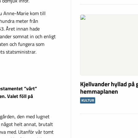
h ödmjuk inför.
ru Anne-Marie kom till
 hundra meter från
53. Året innan hade
ander somnat in och enligt
taten och fungera som
ts statsministrar.
Kjellvander hyllad på
estamentet ”vårt”
hemmaplanen
en. Valet föll på
KULTUR
lgården, den med lugnet
l något helt annat, brutalt
leva med. Utanför vår tomt