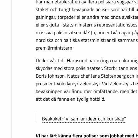
har man etablerat en av flera polisiära vägspärr
staket och tungt beväpnade poliser som har till u
galningar, torpeder eller andra med onda avsikter
eller skjuta i statsministerns representationsbos
massiva polisinsatsen då? Jo, under två dagar p
nordiska och baltiska statsministrar tillsamman
premiärministern.
Under vår tid i Harpsund har många namnkunnig
skyddas med stora polisinsatser. Storbritanniens
Boris Johnson, Natos chef Jens Stoltenberg och 
president Volodymyr Zelenskyi. Vid Zelenskyis b
bevakningen var ännu mer omfattande, men det 
att det då fanns en tydlig hotbild.
Byaköket: ”Vi samlar idéer och kunskap”
Vi har lärt känna flera poliser som jobbat med