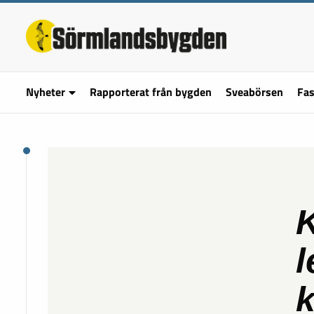
Nyheter
Rapporterat från bygden
Sveabörsen
Fas
K
l
k