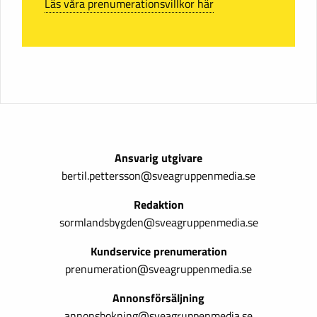
Läs våra prenumerationsvillkor här
Ansvarig utgivare
bertil.pettersson@sveagruppenmedia.se
Redaktion
sormlandsbygden@sveagruppenmedia.se
Kundservice prenumeration
prenumeration@sveagruppenmedia.se
Annonsförsäljning
annonsbokning@sveagruppenmedia.se