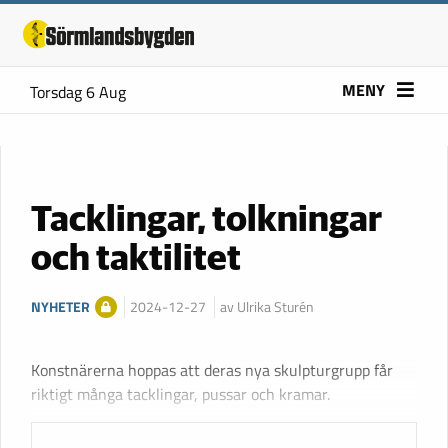
MENY
Torsdag 6 Aug
Tacklingar, tolkningar
och taktilitet
NYHETER
2024-12-27
av Ulrika Sturén
Konstnärerna hoppas att deras nya skulpturgrupp får
riktigt många tacklingar, pussar och kramar.